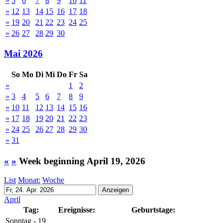
»
5
6
7
8
9
10
11
»
12
13
14
15
16
17
18
»
19
20
21
22
23
24
25
»
26
27
28
29
30
Mai 2026
So
Mo
Di
Mi
Do
Fr
Sa
»
1
2
»
3
4
5
6
7
8
9
»
10
11
12
13
14
15
16
»
17
18
19
20
21
22
23
»
24
25
26
27
28
29
30
»
31
«
»
Week beginning April 19, 2026
List
Monat:
Woche
April
Tag:
Ereignisse:
Geburtstage:
Sonntag - 19