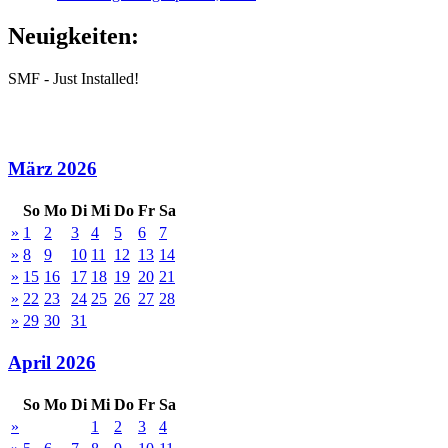
Neuigkeiten:
SMF - Just Installed!
März 2026
So
Mo
Di
Mi
Do
Fr
Sa
»
1
2
3
4
5
6
7
»
8
9
10
11
12
13
14
»
15
16
17
18
19
20
21
»
22
23
24
25
26
27
28
»
29
30
31
April 2026
So
Mo
Di
Mi
Do
Fr
Sa
»
1
2
3
4